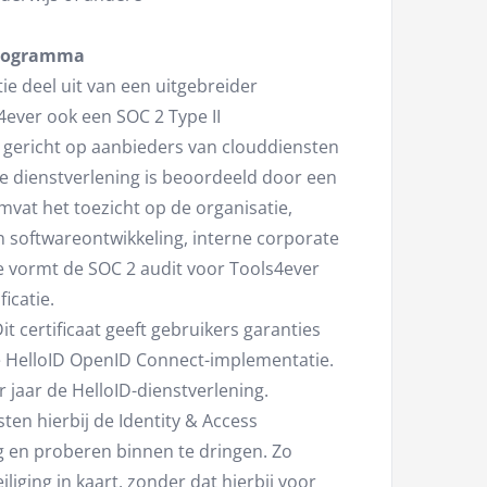
tprogramma
ie deel uit van een uitgebreider
4ever ook een SOC 2 Type II
r gericht op aanbieders van clouddiensten
 de dienstverlening is beoordeeld door een
vat het toezicht op de organisatie,
 softwareontwikkeling, interne corporate
 vormt de SOC 2 audit voor Tools4ever
icatie.
t certificaat geeft gebruikers garanties
de HelloID OpenID Connect-implementatie.
 jaar de HelloID-dienstverlening.
en hierbij de Identity & Access
g en proberen binnen te dringen. Zo
liging in kaart, zonder dat hierbij voor