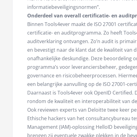
informatiebeveiligingsnormen”.
Onderdeel van overall certificatie- en audi
Binnen Tools4ever maakt de ISO 27001 certificat
certificatie- en auditprogramma. Zo heeft Tools
auditverklaring ontvangen. Zo’n audit is primai
en bevestigt naar de klant dat de kwaliteit van
onafhankelijke deskundige. Deze beoordeling om
programma’s voor leveranciersbeheer, gedegen
governance en risicobeheerprocessen. Hiermee
een belangrijke aanvulling op de ISO 27001-certif
Daarnaast is Tools4ever ook OpenID Certified. Di
rondom de kwaliteit en interoperabiliteit van 
Ook reviewen experts van Deloitte twee keer per
Ethische hackers van het consultancybureau test
Management (IAM)-oplossing HelloID beveiligin
brengen zij eventuele zwakke plekken in de bevei