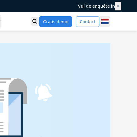
Vul de enquête in
✕
Netherlands
Gratis demo
Contact
Toon zoek