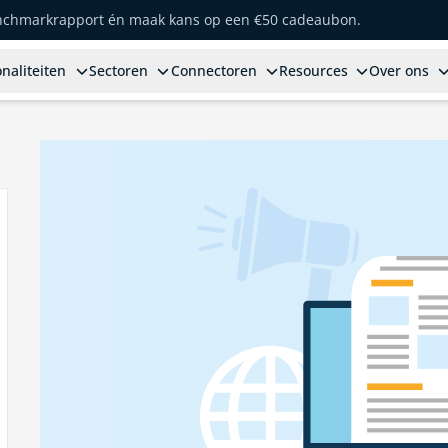
enchmarkrapport én maak kans op een €50 cadeaubon.
naliteiten
Sectoren
Connectoren
Resources
Over ons