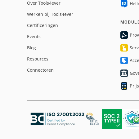
Over Tools4ever
Hell
Werken bij Tools4ever
MODUL
Certificeringen
Prov
Events
Blog
Serv
Resources
Acc
Connectoren
Gov
Prij