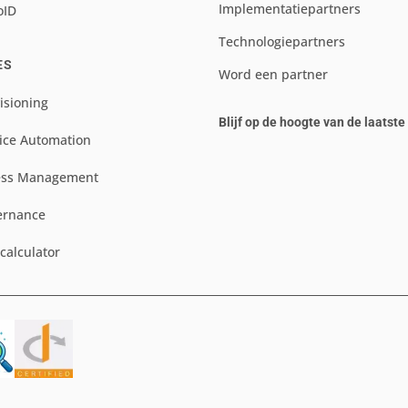
Implementatiepartners
oID
Technologiepartners
ES
Word een partner
isioning
Blijf op de hoogte van de laatst
ice Automation
ess Management
ernance
scalculator