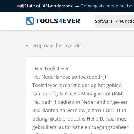
📢
State of IAM-onderzoek
— Ontvang als eerste het b
Software
Functio
« Terug naar het overzicht
Over Tools4ever
Het Nederlandse softwarebedrijf
Tools4ever is marktleider op het gebied
van Identity & Access Management (IAM).
Het bedrijf bedient in Nederland ongeveer
850 klanten en wereldwijd zo’n 1.800. Hun
belangrijkste product is HelloID, waarmee
gebruikers, autorisatie en toegangsbeheer