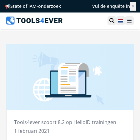
📢
State of IAM-onderzoek
Vul de enquête in
✕
Toon zoek
Netherl
Ope
Tools4ever scoort 8,2 op HelloID trainingen
1 februari 2021