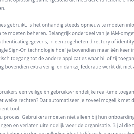
en.
ies gebruikt, is het onhandig steeds opnieuw te moeten inlo
 te moeten beheren. Belangrijk onderdeel van je IAM-omge
thenticatiegegevens, in een zogeheten directory of identity
ingle Sign-On technologie hoef je bovendien maar één keer i
sch toegang tot de andere applicaties waar hij of zij toega
g bovendien extra veilig, en dankzij federatie werkt dit nie
uikers een veilige én gebruiksvriendelijke real-time toega
et welke rechten? Dat automatiseer je zoveel mogelijk met de
ent tool.
u proces. Gebruikers moeten niet alleen bij hun onboarding d
gen en verlaten uiteindelijk weer de organisatie. Bij al die 
 beheer je dus de volledige identity lifecycle van gebruike