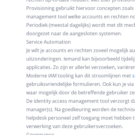
Provisioning gebruikt hiervoor concepten zoals 
management tool welke accounts en rechten nodi
Periodiek (meestal dagelijks) wordt met dit me
doorgezet naar de aangesloten systemen.
Service Automation
Je wilt je accounts en rechten zoveel mogelijk au
uitzonderingen. Iemand kan bijvoorbeeld tijdel
applicaties. Zo zijn er allerlei verzoeken, vari
Moderne IAM tooling kan dit stroomlijnen met
s
gebruiksvriendelijke formulieren. Ook kun je v
waar mogelijk door de betreffende gebruiker zelf
De identity access management tool verzorgt d
manager(s). Na goedkeuring worden de technisc
helpdesk personeel zelf toegang moet hebben to
verwerking van deze gebruikersverzoeken.
Governance