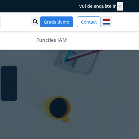
Vul de enquête in
✕
Netherlands
Gratis demo
Contact
Toon zoek
Functies IAM