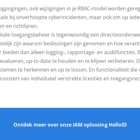
nlogpogingen, ook wijzigingen in je RBAC-model worden gereg
t trails bij onverhoopte cyberincidenten, maar ook om op ie
 en richtlijnen.
igitale toegangsbeheer is tegenwoordig een directieonderw
telijk zijn waarom beslissingen zijn genomen en hoe verant
 bieden dan alleen logging-, rapportage- en auditfuncties. 
alueren, up-to-date te houden en te blijven verbeteren. De
stemen te herkennen en op te lossen. En functionaliteit die 
roostert van individueel verstrekte licenties en toegangsr
Ontdek meer over onze IAM oplossing HelloID
Ontdek HelloID