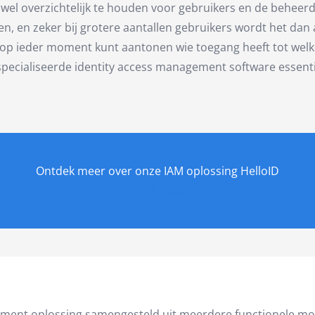
 wel overzichtelijk te houden voor gebruikers en de beheer
men, en zeker bij grotere aantallen gebruikers wordt het dan
 op ieder moment kunt aantonen wie toegang heeft tot wel
specialiseerde identity access management software essenti
Ontdek meer over onze IAM oplossing HelloID
Ontdek HelloID
agement oplossing samengesteld uit meerdere functionele m