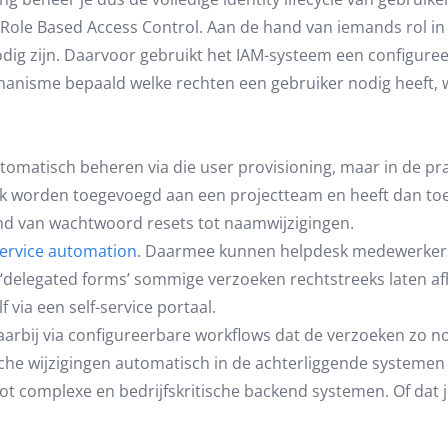
Role Based Access Control. Aan de hand van iemands rol in 
g zijn. Daarvoor gebruikt het IAM-systeem een configureer
chanisme bepaald welke rechten een gebruiker nodig heeft,
tomatisch beheren via die user provisioning, maar in de prakt
ijk worden toegevoegd aan een projectteam en heeft dan toeg
ërend van wachtwoord resets tot naamwijzigingen.
ervice automation
. Daarmee kunnen helpdesk medewerkers 
ia ‘delegated forms’ sommige verzoeken rechtstreeks laten
 via een self-service portaal.
aarbij via configureerbare workflows dat de verzoeken zo 
he wijzigingen automatisch in de achterliggende systemen
t complexe en bedrijfskritische backend systemen. Of dat 