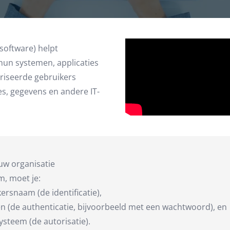
software) helpt
hun systemen, applicaties
oriseerde gebruikers
es, gegevens en andere IT-
uw organisatie
m, moet je:
rsnaam (de identificatie),
n (de authenticatie, bijvoorbeeld met een wachtwoord), en
ysteem (de autorisatie).