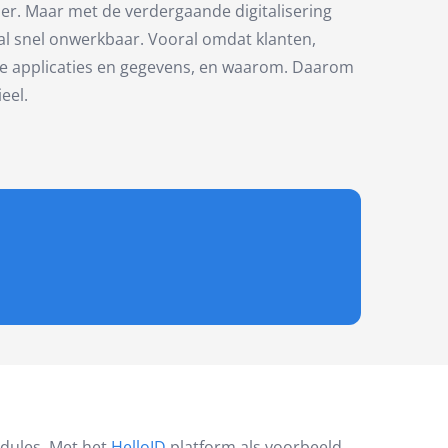
der. Maar met de verdergaande digitalisering
 al snel onwerkbaar. Vooral omdat klanten,
ke applicaties en gegevens, en waarom. Daarom
eel.
odules. Met het
HelloID
platform als voorbeeld,