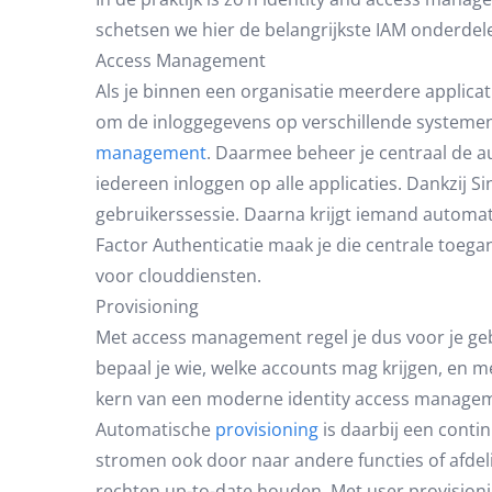
schetsen we hier de belangrijkste IAM onderdel
Access Management
Als je binnen een organisatie meerdere applicat
om de inloggegevens op verschillende systemen
management
. Daarmee beheer je centraal de au
iedereen inloggen op alle applicaties. Dankzij S
gebruikerssessie. Daarna krijgt iemand automati
Factor Authenticatie maak je die centrale toegan
voor clouddiensten.
Provisioning
Met access management regel je dus voor je gebr
bepaal je wie, welke accounts mag krijgen, en m
kern van een moderne identity access managem
Automatische
provisioning
is daarbij een contin
stromen ook door naar andere functies of afdelin
rechten up-to-date houden. Met user provisioning