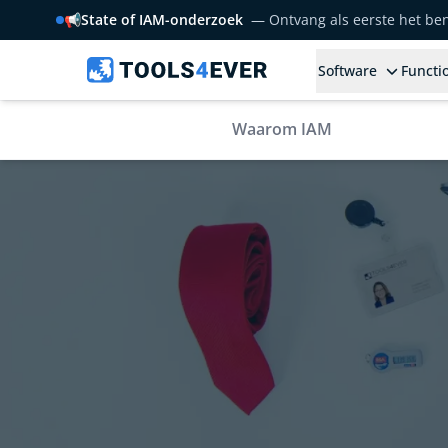
📢
State of IAM-onderzoek
— Ontvang als eerste het b
Software
Functio
Waarom IAM