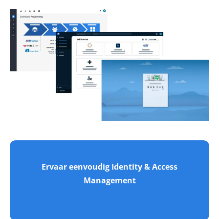
Ervaar eenvoudig Identity & Access
Management
Plan een demo