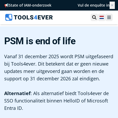
📢
State of IAM-onderzoek
Vul de enquête in
✕
Toon zoek
Netherl
Ope
PSM is end of life
Vanaf 31 december 2025 wordt PSM uitgefaseerd
bij Tools4ever. Dit betekent dat er geen nieuwe
updates meer uitgevoerd gaan worden en de
support op 31 december 2026 zal eindigen.
Alternatief
: Als alternatief biedt Tools4ever de
SSO functionaliteit binnen HelloID of Microsoft
Entra ID.