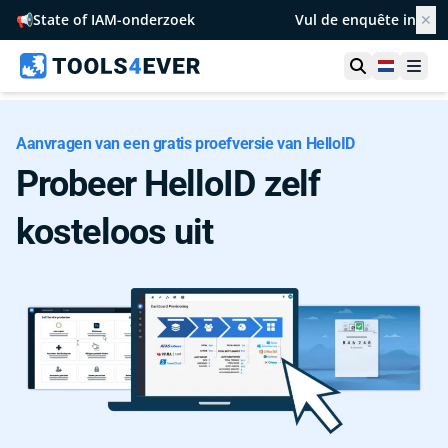
📢
State of IAM-onderzoek
Vul de enquête in
✕
Toon zoek
Netherl
Ope
Aanvragen van een gratis proefversie van HelloID
Probeer HelloID zelf
kosteloos uit