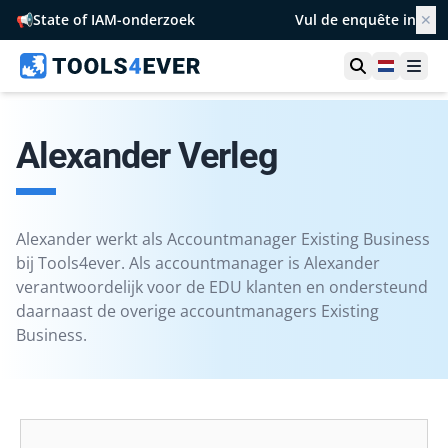
📢
State of IAM-onderzoek
Vul de enquête in
✕
Toon zoek
Netherl
Ope
Alexander Verleg
Alexander werkt als Accountmanager Existing Business
bij Tools4ever. Als accountmanager is Alexander
verantwoordelijk voor de EDU klanten en ondersteund
daarnaast de overige accountmanagers Existing
Business.