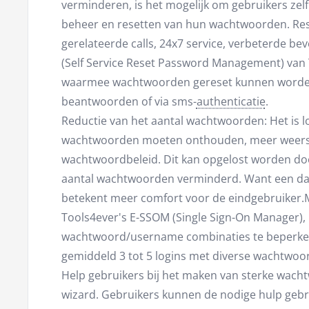
verminderen, is het mogelijk om gebruikers zel
beheer en resetten van hun wachtwoorden. Re
gerelateerde calls, 24x7 service, verbeterde bev
(Self Service Reset Password Management) van 
waarmee wachtwoorden gereset kunnen worden
beantwoorden of via sms-
authenticatie
.
Reductie van het aantal wachtwoorden: Het is lo
wachtwoorden moeten onthouden, meer weers
wachtwoordbeleid. Dit kan opgelost worden doo
aantal wachtwoorden verminderd. Want een da
betekent meer comfort voor de eindgebruiker
Tools4ever's E-SSOM (Single Sign-On Manager), i
wachtwoord/username combinaties te beperken t
gemiddeld 3 tot 5 logins met diverse wachtwoo
Help gebruikers bij het maken van sterke wac
wizard. Gebruikers kunnen de nodige hulp gebr