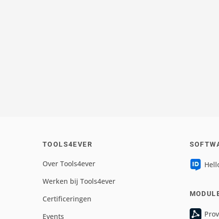
TOOLS4EVER
SOFTW
Over Tools4ever
Hell
Werken bij Tools4ever
MODUL
Certificeringen
Prov
Events