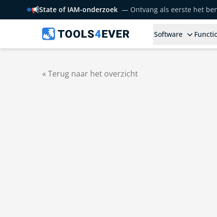
📢
State of IAM-onderzoek
— Ontvang als eerste het b
Software
Functio
« Terug naar het overzicht