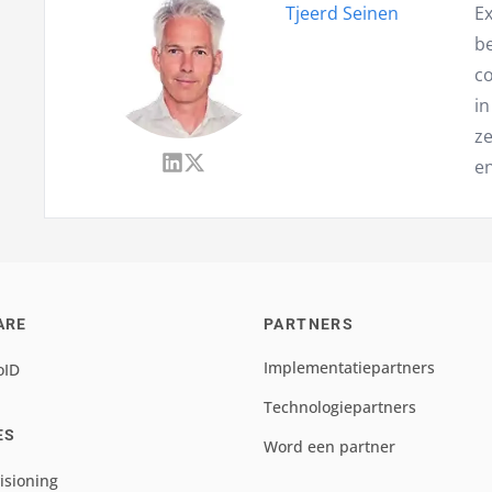
Tjeerd Seinen
Ex
be
c
in
ze
en
ARE
PARTNERS
Implementatiepartners
oID
Technologiepartners
ES
Word een partner
isioning