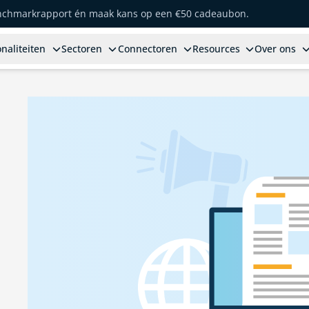
enchmarkrapport én maak kans op een €50 cadeaubon.
naliteiten
Sectoren
Connectoren
Resources
Over ons