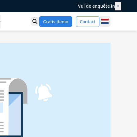
Vul de enquête in
✕
Netherlands
Gratis demo
Contact
Toon zoek