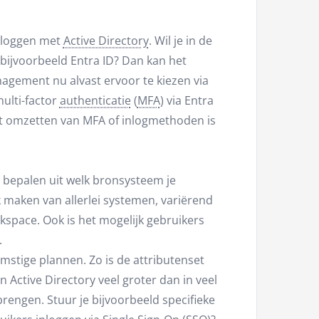
e loggen met
Active Directory
. Wil je in de
ijvoorbeeld Entra ID? Dan kan het
anagement nu alvast ervoor te kiezen via
multi-factor
authenticatie
(
MFA
) via Entra
 het omzetten van MFA of inlogmethoden is
 bepalen uit welk bronsysteem je
k maken van allerlei systemen, variërend
kspace. Ook is het mogelijk gebruikers
.
omstige plannen. Zo is de attributenset
 Active Directory veel groter dan in veel
rengen. Stuur je bijvoorbeeld specifieke