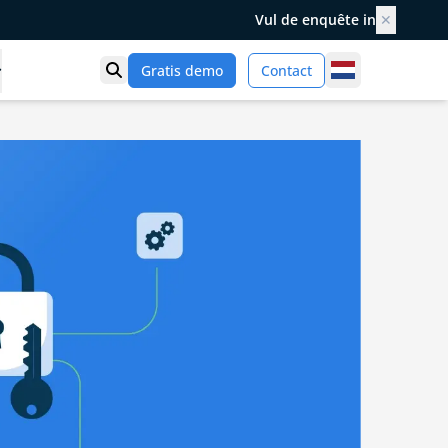
Vul de enquête in
✕
Netherlands
Gratis demo
Contact
Toon zoek