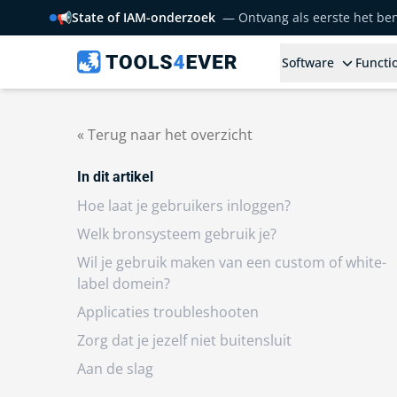
📢
State of IAM-onderzoek
— Ontvang als eerste het b
Software
Functio
« Terug naar het overzicht
In dit artikel
Hoe laat je gebruikers inloggen?
Welk bronsysteem gebruik je?
Wil je gebruik maken van een custom of white-
label domein?
Applicaties troubleshooten
Zorg dat je jezelf niet buitensluit
Aan de slag