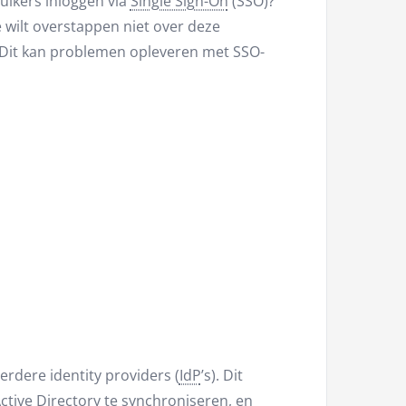
uikers inloggen via
Single Sign-On
(SSO)?
 wilt overstappen niet over deze
. Dit kan problemen opleveren met SSO-
rdere identity providers (
IdP
’s). Dit
ctive Directory te synchroniseren, en