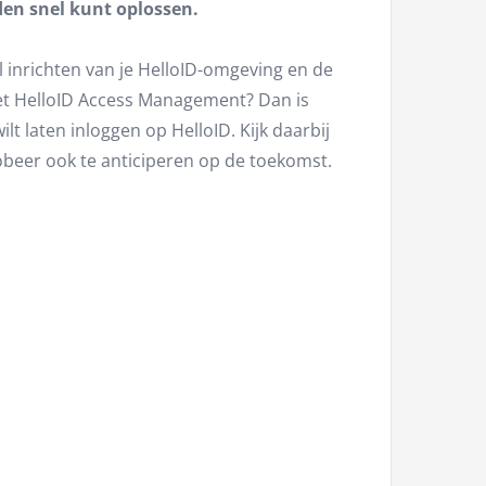
den snel kunt oplossen.
l inrichten van je HelloID-omgeving en de
et HelloID Access Management? Dan is
lt laten inloggen op HelloID. Kijk daarbij
robeer ook te anticiperen op de toekomst.