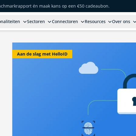
enchmarkrapport én maak kans op een €50 cadeaubon.
naliteiten
Sectoren
Connectoren
Resources
Over ons
Aan de slag met HelloID