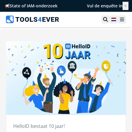
📢
State of IAM-onderzoek
Vul de enquête in
✕
Toon zoek
Netherl
Ope
HelloID bestaat 10 jaar!