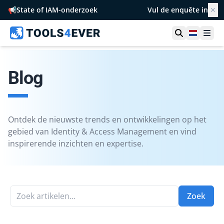
📢
State of IAM-onderzoek
Vul de enquête in
✕
Toon zoek
Netherl
Ope
Blog
Ontdek de nieuwste trends en ontwikkelingen op het
gebied van Identity & Access Management en vind
inspirerende inzichten en expertise.
Zoek artikelen...
Zoek