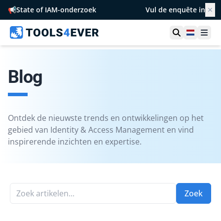
📢
State of IAM-onderzoek
Vul de enquête in
✕
Toon zoek
Netherl
Ope
Blog
Ontdek de nieuwste trends en ontwikkelingen op het
gebied van Identity & Access Management en vind
inspirerende inzichten en expertise.
Zoek artikelen...
Zoek