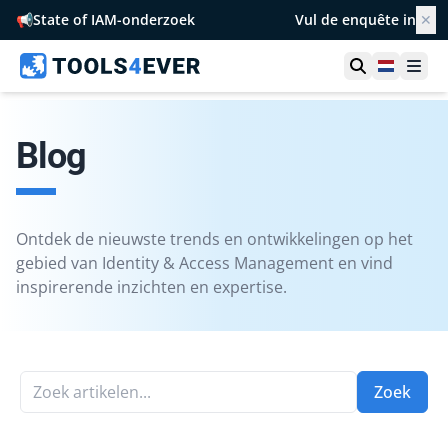
📢
State of IAM-onderzoek
Vul de enquête in
✕
Toon zoek
Netherl
Ope
Blog
Ontdek de nieuwste trends en ontwikkelingen op het
gebied van Identity & Access Management en vind
inspirerende inzichten en expertise.
Zoek artikelen...
Zoek