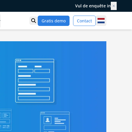
Vul de enquête in
✕
Netherlands
Gratis demo
Contact
Toon zoek