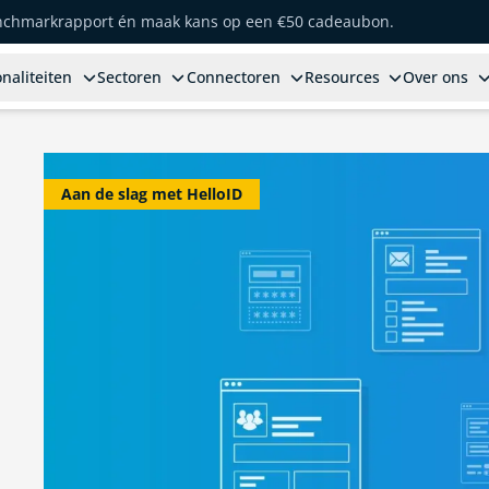
enchmarkrapport én maak kans op een €50 cadeaubon.
naliteiten
Sectoren
Connectoren
Resources
Over ons
Aan de slag met HelloID