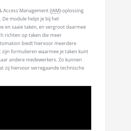
 & Access Management (
IAM
)-oplossing
. De module helpt je bij het
e en saaie taken, en vergroot daarmee
zich richten op taken die meer
utomation biedt hiervoor meerdere
 zijn formulieren waarmee je taken kunt
 naar andere medewerkers. Zo kunnen
dat zij hiervoor verregaande technische