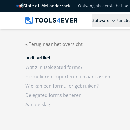
📢
State of IAM-onderzoek
— Ontvang als eerste het b
Software
Functio
« Terug naar het overzicht
In dit artikel
Wat zijn Delegated forms?
Formulieren importeren en aanpassen
Wie kan een formulier gebruiken?
Delegated forms beheren
Aan de slag