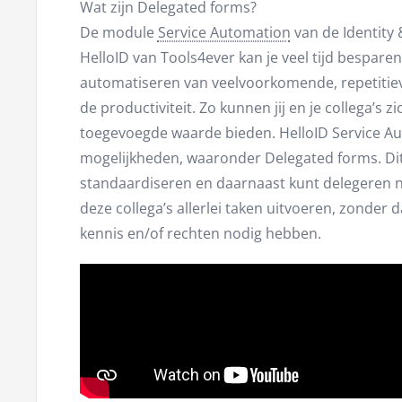
Wat zijn Delegated forms?
De module
Service Automation
van de Identity
HelloID van Tools4ever kan je veel tijd besparen
automatiseren van veelvoorkomende, repetitiev
de productiviteit. Zo kunnen jij en je collega’s 
toegevoegde waarde bieden. HelloID Service A
mogelijkheden, waaronder Delegated forms. Dit
standaardiseren en daarnaast kunt delegeren
deze collega’s allerlei taken uitvoeren, zonder 
kennis en/of rechten nodig hebben.