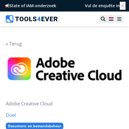
📢
State of IAM-onderzoek
Vul de enquête in
✕
Toon zoek
Netherl
Ope
« Terug
Adobe Creative Cloud
Doel
Document- en bestandsbeheer