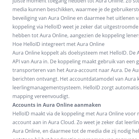
juiste moment toegang hebben tot Aura Online. Zo stel
media kunnen beschikken, waarmee je de gebruikerstevr
beveiliging van Aura Online en daarmee het uitlenen 
koppeling via HelloID weet je zeker dat uitgestroomd
hebben tot Aura Online, aangezien de koppeling lener
Hoe HelloID integreert met Aura Online
Aura Online koppelt als doelsysteem met HelloID. De 
API van Aura in. De koppeling maakt gebruik van een 
transporteren van het Aura-account naar Aura. De Aur
berichten ontvangt. Het accountdatamodel van Aura 
leerlingmanagementsysteem. HelloID zorgt automatisch 
mapping vereenvoudigt.
Accounts in Aura Online aanmaken
HelloID maakt via de koppeling met Aura Online voor
account aan in Aura Cloud. Zo weet je zeker dat leerl
Aura Online, en daarmee tot de media die zij nodig h