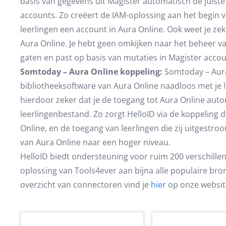
basis van gegevens uit Magister automatisch de juiste
accounts. Zo creëert de IAM-oplossing aan het begin v
leerlingen een account in Aura Online. Ook weet je zeke
Aura Online. Je hebt geen omkijken naar het beheer va
gaten en past op basis van mutaties in Magister acco
Somtoday – Aura Online koppeling:
Somtoday – Aura
bibliotheeksoftware van Aura Online naadloos met je l
hierdoor zeker dat je de toegang tot Aura Online auto
leerlingenbestand. Zo zorgt HelloID via de koppeling d
Online, en de toegang van leerlingen die zij uitgestroo
van Aura Online naar een hoger niveau.
HelloID biedt ondersteuning voor ruim 200 verschille
oplossing van Tools4ever aan bijna alle populaire bro
overzicht van connectoren vind je
hier
op onze websit