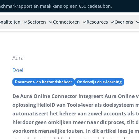
enchmarkrapport én maak kans op een €50 cadeaubon.
naliteiten
Sectoren
Connectoren
Resources
Over ons
Aura
Doel
Document- en bestandsbeheer
Onderwijs en e-learning
De Aura Online Connector integreert Aura Online v
oplossing HelloID van Tools4ever als doelsysteem 
automatiseert het beheer van zowel accounts als t
hierdoor geen omkijken meer naar dit proces, tilt d
voorkomt menselijke fouten. In dit artikel lees je