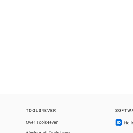
TOOLS4EVER
SOFTW
Over Tools4ever
Hell
Werken bij Tools4ever