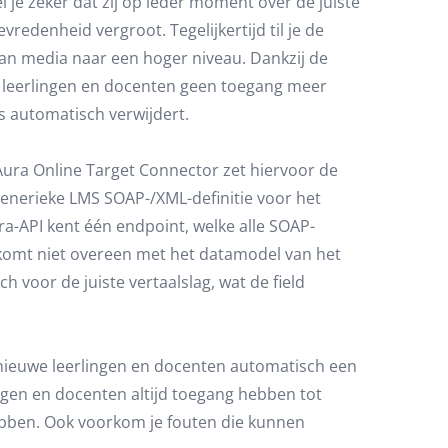
 je zeker dat zij op ieder moment over de juiste
edenheid vergroot. Tegelijkertijd til je de
van media naar een hoger niveau. Dankzij de
e leerlingen en docenten geen toegang meer
s automatisch verwijdert.
Aura Online Target Connector zet hiervoor de
generieke LMS SOAP-/XML-definitie voor het
a-API kent één endpoint, welke alle SOAP-
komt niet overeen met het datamodel van het
voor de juiste vertaalslag, wat de field
 nieuwe leerlingen en docenten automatisch een
ingen en docenten altijd toegang hebben tot
ebben. Ook voorkom je fouten die kunnen