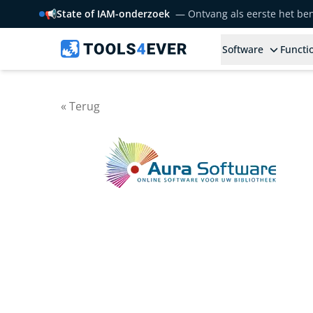
📢
State of IAM-onderzoek
— Ontvang als eerste het b
Software
Functio
« Terug