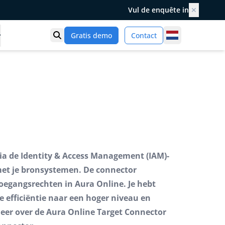
Vul de enquête in
✕
Netherlands
Gratis demo
Contact
Toon zoek
ia de Identity & Access Management (IAM)-
met je bronsystemen. De connector
oegangsrechten in Aura Online. Je hebt
e efficiëntie naar een hoger niveau en
 meer over de Aura Online Target Connector