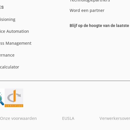
ES
Word een partner
isioning
Blijf op de hoogte van de laatst
ice Automation
ess Management
ernance
scalculator
Onze voorwaarden
EUSLA
Verwerkersove