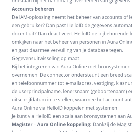
ontstaan bij het handmatig overnemen van gegevens.
Accounts beheren
De IAM-oplossing neemt het beheer van accounts of l
een gebruiker? Dan past HelloID de gegevens automati
docent uit? Dan deactiveert HelloID de bijbehorende l
omkijken naar het beheer van personen in Aura Online
en gaat daarmee vervuiling van je database tegen.
Gegevensuitwisseling op maat
Bij het integreren van Aura Online met bronsystemen vi
overnemen. De connector ondersteunt een breed scal
en telefoonnummer tot e-mailadres, vestiging, klas
de userprincipalname, lenersnaam (geboortenaam) en
uitschrijfdatum in te stellen, waarmee het account au
Aura Online via HelloID koppelen met systemen
Je kunt via HelloID een scala aan bronsystemen aan A
Magister – Aura Online koppeling:
Dankzij de Magist