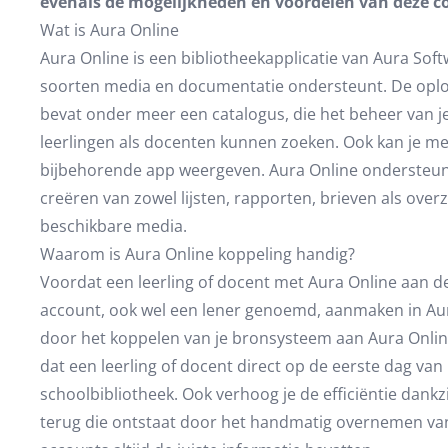
evenals de mogelijkheden en voordelen van deze c
Wat is Aura Online
Aura Online is een bibliotheekapplicatie van Aura Soft
soorten media en documentatie ondersteunt. De oploss
bevat onder meer een catalogus, die het beheer van 
leerlingen als docenten kunnen zoeken. Ook kan je me
bijbehorende app weergeven. Aura Online ondersteunt
creëren van zowel lijsten, rapporten, brieven als over
beschikbare media.
Waarom is Aura Online koppeling handig?
Voordat een leerling of docent met Aura Online aan d
account, ook wel een lener genoemd, aanmaken in Aura
door het koppelen van je bronsysteem aan Aura Online.
dat een leerling of docent direct op de eerste dag van 
schoolbibliotheek. Ook verhoog je de efficiëntie dankz
terug die ontstaat door het handmatig overnemen van