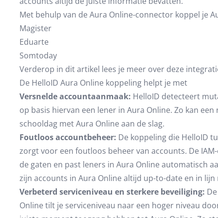
accounts altijd de juiste informatie bevatten.
Met behulp van de Aura Online-connector koppel je Au
Magister
Eduarte
Somtoday
Verderop in dit artikel lees je meer over deze integrati
De HelloID Aura Online koppeling helpt je met
Versnelde accountaanmaak:
HelloID detecteert mut
op basis hiervan een lener in Aura Online. Zo kan een 
schooldag met Aura Online aan de slag.
Foutloos accountbeheer:
De koppeling die HelloID t
zorgt voor een foutloos beheer van accounts. De IAM
de gaten en past leners in Aura Online automatisch aa
zijn accounts in Aura Online altijd up-to-date en in lij
Verbeterd serviceniveau en sterkere beveiliging:
De 
Online tilt je serviceniveau naar een hoger niveau doo