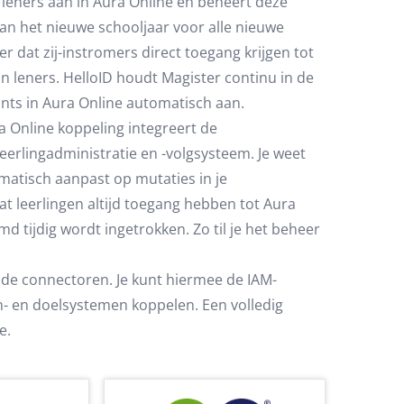
 leners aan in Aura Online en beheert deze
an het nieuwe schooljaar voor alle nieuwe
r dat zij-instromers direct toegang krijgen tot
n leners. HelloID houdt Magister continu in de
unts in Aura Online automatisch aan.
 Online koppeling integreert de
eerlingadministratie en -volgsysteem. Je weet
matisch aanpast op mutaties in je
at leerlingen altijd toegang hebben tot Aura
md tijdig wordt ingetrokken. Zo til je het beheer
nde connectoren. Je kunt hiermee de IAM-
n- en doelsystemen koppelen. Een volledig
e.