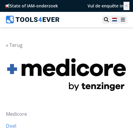
📢
State of IAM-onderzoek
Vul de enquête in
✕
Toon zoek
Netherl
Ope
« Terug
Medicore
Doel