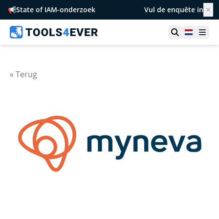
📢
State of IAM-onderzoek
Vul de enquête in
✕
Toon zoek
Netherl
Ope
« Terug