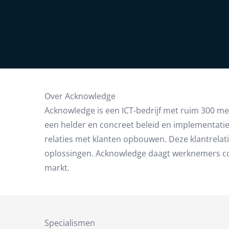
Over Acknowledge
Acknowledge is een ICT-bedrijf met ruim 300 me
een helder en concreet beleid en implementaties 
relaties met klanten opbouwen. Deze klantrelat
oplossingen. Acknowledge daagt werknemers cont
markt.
Specialismen