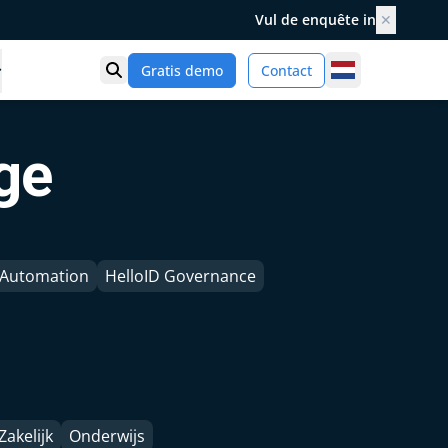
Vul de enquête in
✕
Netherlands
Gratis demo
Contact
Toon zoek
ge
e Automation
HelloID Governance
Zakelijk
Onderwijs