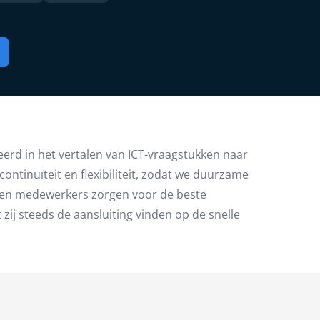
eerd in het vertalen van ICT-vraagstukken naar
ontinuïteit en flexibiliteit, zodat we duurzame
reden medewerkers zorgen voor de beste
ij steeds de aansluiting vinden op de snelle