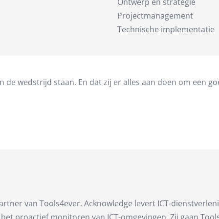
Ontwerp en strategie
Projectmanagement
Technische implementatie
e wedstrijd staan. En dat zij er alles aan doen om een goe
partner van Tools4ever. Acknowledge levert ICT-dienstverle
 en het proactief monitoren van ICT-omgevingen. Zij gaan T