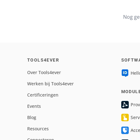
Nog ge
TOOLS4EVER
SOFTW
Over Tools4ever
Hell
Werken bij Tools4ever
MODUL
Certificeringen
Prov
Events
Blog
Serv
Resources
Acc
Connectoren