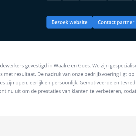
Bezoek website
Contact partner
dewerkers gevestigd in Waalre en Goes. We zijn gespecialis
met resultaat. De nadruk van onze bedrijfsvoering ligt op c
ies zijn open, eerlijk en persoonlijk. Gemotiveerde en tev
inu uit om de prestaties van klanten te verbeteren, zodat z