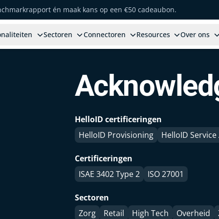
enchmarkrapport én maak kans op een €50 cadeaubon.
naliteiten
Sectoren
Connectoren
Resources
Over ons
Acknowled
HelloID certificeringen
HelloID Provisioning
HelloID Servic
Certificeringen
ISAE 3402 Type 2
ISO 27001
Sectoren
Zorg
Retail
High Tech
Overheid