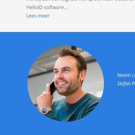
HelloID software…
Lees meer
Neem c
Stefan P
Contact