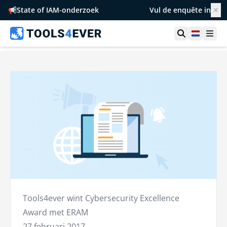
📢
State of IAM-onderzoek
Vul de enquête in
✕
Toon zoek
Netherl
Ope
Tools4ever wint Cybersecurity Excellence
Award met ERAM
27 februari 2017