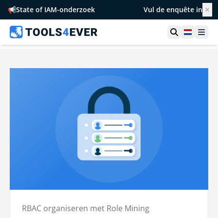
📢
State of IAM-onderzoek
Vul de enquête in
✕
Toon zoek
Netherl
Ope
RBAC organiseren met Role Mining