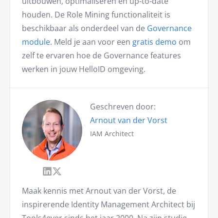
uitbouwen, optimaliseren en up-to-date
houden. De Role Mining functionaliteit is
beschikbaar als onderdeel van de
Governance
module
. Meld je aan voor een
gratis demo
om
zelf te ervaren hoe de Governance features
werken in jouw HelloID omgeving.
Geschreven door:
Arnout van der Vorst
IAM Architect
Maak kennis met Arnout van der Vorst, de
inspirerende Identity Management Architect bij
Tools4ever sinds het jaar 2000. Na zijn studie