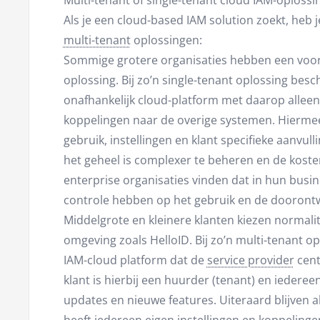
Multi-tenant of single-tenant cloud IAM-oplossi
Als je een cloud-based IAM solution zoekt, heb j
multi-tenant
oplossingen:
Sommige grotere organisaties hebben een voor
oplossing. Bij zo’n single-tenant oplossing besch
onafhankelijk cloud-platform met daarop alleen 
koppelingen naar de overige systemen. Hiermee 
gebruik, instellingen en klant specifieke aanvull
het geheel is complexer te beheren en de kost
enterprise organisaties vinden dat in hun busi
controle hebben op het gebruik en de doorontw
Middelgrote en kleinere klanten kiezen normali
omgeving zoals HelloID. Bij zo’n multi-tenant o
IAM-cloud platform dat de
service provider
cent
klant is hierbij een huurder (tenant) en iedereen
updates en nieuwe features. Uiteraard blijven a