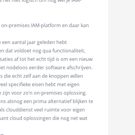
s het niet logisch om nog wel je IAM-
en on-premises IAM-platform en daar kan
je een aantal jaar geleden hebt
 dat voldoet nog qua functionaliteit,
ties af tot het echt tijd is om een nieuw
 niet nodeloos eerder software afschrijven.
s die echt zelf aan de knoppen willen
eel specifieke eisen hebt met eigen
e zijn voor zo’n on-premises oplossing.
ns alsnog een prima alternatief blijken te
ls clouddienst veel ruimte voor eigen
nant cloud oplossingen die nog net wat