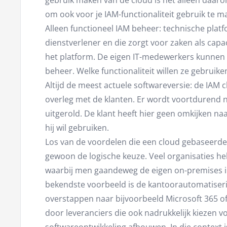
gebruik maken van de cloud is het alleen daarom
om ook voor je IAM-functionaliteit gebruik te 
Alleen functioneel IAM beheer: technische platfo
dienstverlener en die zorgt voor zaken als capac
het platform. De eigen IT-medewerkers kunnen 
beheer. Welke functionaliteit willen ze gebruik
Altijd de meest actuele softwareversie: de IAM
overleg met de klanten. Er wordt voortdurend n
uitgerold. De klant heeft hier geen omkijken na
hij wil gebruiken.
Los van de voordelen die een cloud gebaseerde 
gewoon de logische keuze. Veel organisaties h
waarbij men gaandeweg de eigen on-premises i
bekendste voorbeeld is de kantoorautomatiser
overstappen naar bijvoorbeeld Microsoft 365 of
door leveranciers die ook nadrukkelijk kiezen 