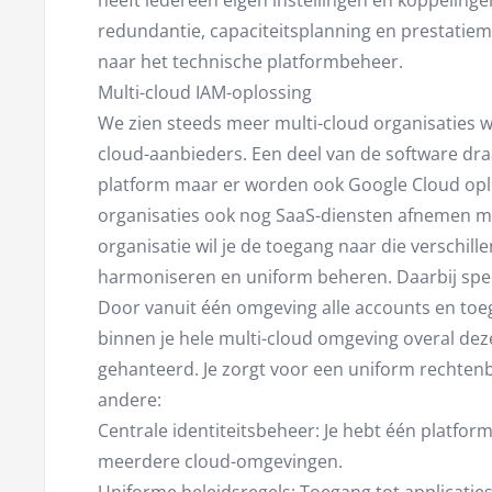
heeft iedereen eigen instellingen en koppelinge
redundantie, capaciteitsplanning en prestatie
naar het technische platformbeheer.
Multi-cloud IAM-oplossing
We zien steeds meer multi-cloud organisaties
cloud-aanbieders. Een deel van de software dra
platform maar er worden ook Google Cloud oplo
organisaties ook nog SaaS-diensten afnemen met
organisatie wil je de toegang naar die verschil
harmoniseren en uniform beheren. Daarbij speel
Door vanuit één omgeving alle accounts en toe
binnen je hele multi-cloud omgeving overal de
gehanteerd. Je zorgt voor een uniform rechten
andere:
Centrale identiteitsbeheer: Je hebt één platfo
meerdere cloud-omgevingen.