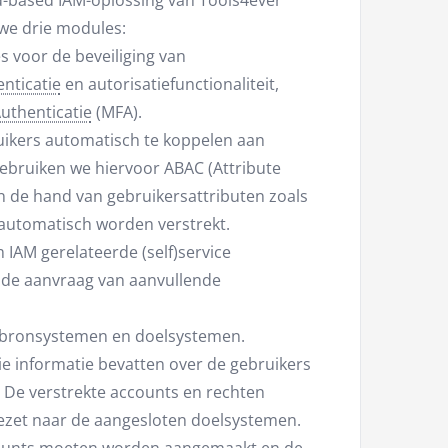
ud-based IAM-oplossing van Tools4ever
 we drie modules:
 voor de beveiliging van
nticatie
en autorisatiefunctionaliteit,
Authenticatie
(MFA).
kers automatisch te koppelen aan
ebruiken we hiervoor ABAC (Attribute
an de hand van gebruikersattributen zoals
n automatisch worden verstrekt.
om IAM gerelateerde (self)service
 de aanvraag van aanvullende
n bronsystemen en doelsystemen.
e informatie bevatten over de gebruikers
. De verstrekte accounts en rechten
ezet naar de aangesloten doelsystemen.