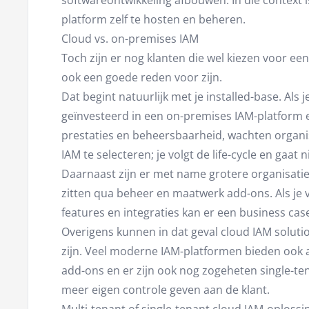
softwareontwikkeling afbouwen. In die context i
platform zelf te hosten en beheren.
Cloud vs. on-premises IAM
Toch zijn er nog klanten die wel kiezen voor e
ook een goede reden voor zijn.
Dat begint natuurlijk met je installed-base. Als 
geïnvesteerd in een on-premises IAM-platform en
prestaties en beheersbaarheid, wachten organisa
IAM te selecteren; je volgt de life-cycle en gaat
Daarnaast zijn er met name grotere organisatie
zitten qua beheer en maatwerk add-ons. Als je v
features en integraties kan er een business cas
Overigens kunnen in dat geval cloud IAM solutio
zijn. Veel moderne IAM-platformen bieden ook a
add-ons en er zijn ook nog zogeheten single-te
meer eigen controle geven aan de klant.