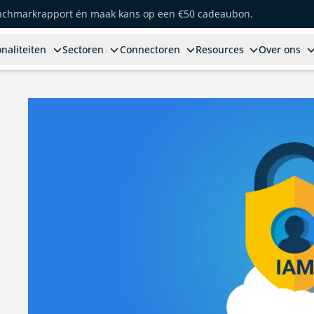
enchmarkrapport én maak kans op een €50 cadeaubon.
naliteiten
Sectoren
Connectoren
Resources
Over ons