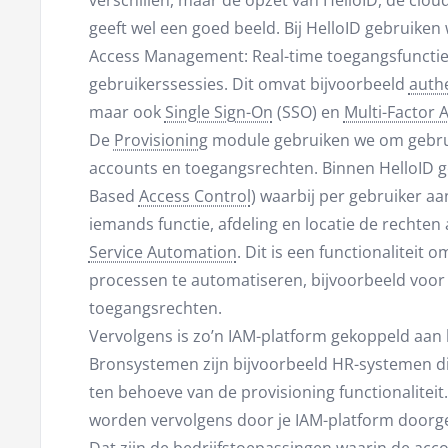
verschillen, maar de opzet van HelloID, de clo
geeft wel een goed beeld. Bij HelloID gebruiken
Access Management: Real-time toegangsfuncties
gebruikerssessies. Dit omvat bijvoorbeeld
authe
maar ook
Single Sign-On
(SSO) en
Multi-Factor 
De
Provisioning
module gebruiken we om gebrui
accounts en toegangsrechten. Binnen HelloID g
Based
Access Control
) waarbij per gebruiker a
iemands functie, afdeling en locatie de rechte
Service Automation
. Dit is een functionaliteit 
processen te automatiseren, bijvoorbeeld voor
toegangsrechten.
Vervolgens is zo’n IAM-platform gekoppeld aa
Bronsystemen zijn bijvoorbeeld HR-systemen di
ten behoeve van de provisioning functionaliteit
worden vervolgens door je IAM-platform doorg