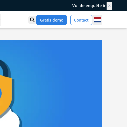
Vul de enquête in
✕
Netherlands
Gratis demo
Contact
Toon zoek