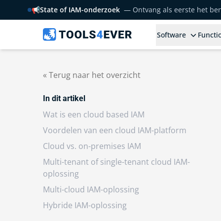
📢
State of IAM-onderzoek
— Ontvang als eerste het b
Software
Functio
« Terug naar het overzicht
In dit artikel
Wat is een cloud based IAM
Voordelen van een cloud IAM-platform
Cloud vs. on-premises IAM
Multi-tenant of single-tenant cloud IAM-
oplossing
Multi-cloud IAM-oplossing
Hybride IAM-oplossing