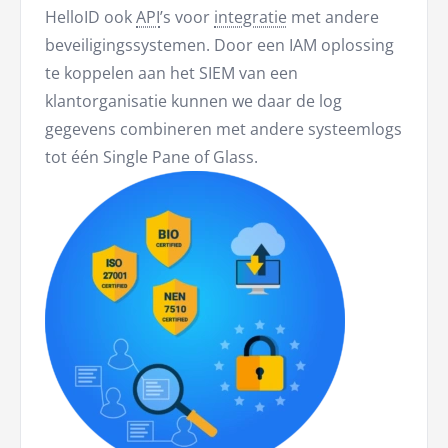
HelloID ook
API
’s voor
integratie
met andere
beveiligingssystemen. Door een IAM oplossing
te koppelen aan het SIEM van een
klantorganisatie kunnen we daar de log
gegevens combineren met andere systeemlogs
tot één Single Pane of Glass.