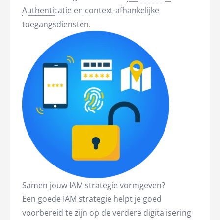
Authenticatie
en context-afhankelijke
toegangsdiensten.
Samen jouw IAM strategie vormgeven?
Een goede IAM strategie helpt je goed
voorbereid te zijn op de verdere digitalisering