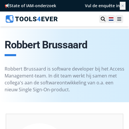
📢
State of IAM-onderzoek
Vul de enquête in
✕
Toon zoek
Netherl
Ope
Robbert Brussaard
Robbert Brussaard is software developer bij het Access
Management-team. In dit team werkt hij samen met
collega's aan de softwareontwikkeling van o.a. een
nieuw Single Sign-On-product.