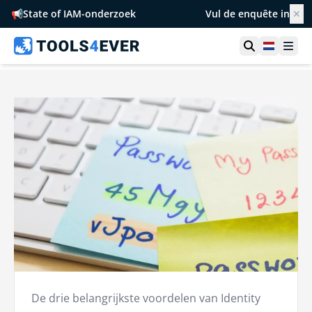
📢
State of IAM-onderzoek
Vul de enquête in
✕
Toon zoek
Netherl
Ope
De drie belangrijkste voordelen van Identity