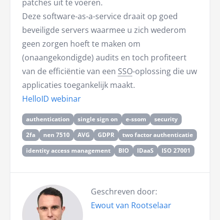
patches uit te voeren.
Deze software-as-a-service draait op goed
beveiligde servers waarmee u zich wederom
geen zorgen hoeft te maken om
(onaangekondigde) audits en toch profiteert
van de efficiëntie van een
SSO
-oplossing die uw
applicaties toegankelijk maakt.
HelloID webinar
authentication
single sign on
e-ssom
security
2fa
nen 7510
AVG
GDPR
two factor authenticatie
identity access management
BIO
IDaaS
ISO 27001
Geschreven door:
Ewout van Rootselaar