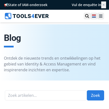
📢
State of IAM-onderzoek
Vul de enquête in
✕
Toon zoek
Netherl
Ope
Blog
Ontdek de nieuwste trends en ontwikkelingen op het
gebied van Identity & Access Management en vind
inspirerende inzichten en expertise.
Zoek artikelen...
Zoek